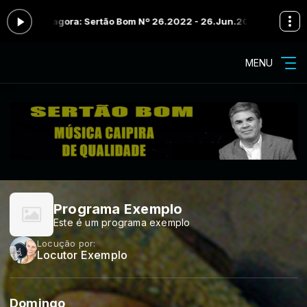
do agora: Sertão Bom Nº 26.2022 - 26.Jun.2022 - Bloco 01
Program
MENU
Programa Exemplo
Este é um programa exemplo
Locução por:
Locutor Exemplo
Domingo