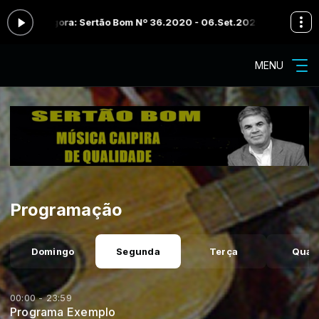
ando agora: Sertão Bom Nº 36.2020 - 06.Set.2020 - Bloco 03
Progr
MENU
Programação
Domingo
Segunda
Terça
Quar
00:00 - 23:59
Programa Exemplo