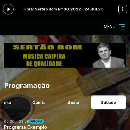
cando agora: Sertão Bom Nº 30.2022 - 24.Jul.2022 - Bloco 06
Prog
MENU
Programação
uarta
Quinta
Sexta
Sábado
00:00 - 23:59
AGORA
Programa Exemplo