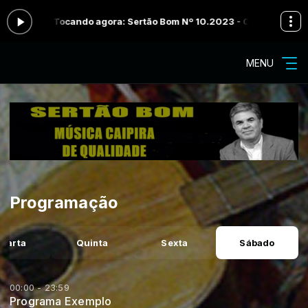
 23:59 -
Tocando agora: Sertão Bom Nº 10.2023 - 05.Mar.2023 - Blo
MENU
Programação
uarta
Quinta
Sexta
Sábado
00:00 - 23:59
Programa Exemplo